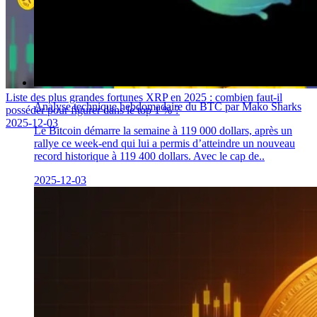
Liste des plus grandes fortunes XRP en 2025 : combien faut-il
Analyse technique hebdomadaire du BTC par Mako Sharks
posséder pour figurer dans le top 1 % ?
2025-12-03
Le Bitcoin démarre la semaine à 119 000 dollars, après un
rallye ce week-end qui lui a permis d’atteindre un nouveau
record historique à 119 400 dollars. Avec le cap de..
2025-12-03