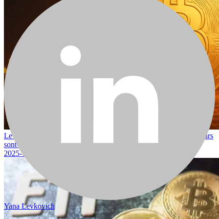
Le Bitcoin atteint un nouveau record historique : les 120 000 dollars
sont-ils à portée de main ?
2025-12-03
Yana Levkovich