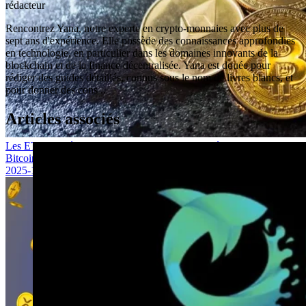
rédacteur
Rencontrez Yana, notre experte en crypto-monnaies avec plus de
sept ans d'expérience. Elle possède des connaissances approfondies
en technologie, en particulier dans les domaines innovants de la
blockchain et de la finance décentralisée. Yana est douée pour
rédiger des guides détaillés, connus sous le nom de livres blancs, et
pour donner des cons ..
Articles associés
Les ETF cryptés enregistrent des milliards d’entrées alors que le
Bitcoin atteint de nouveaux sommets
2025-12-03