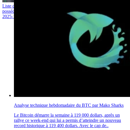
Liste des plus grandes fortunes XRP en 2025 : combien faut-il
posséder pour figurer dans le top 1 % ?
2025-12-03
Analyse technique hebdomadaire du BTC par Mako Sharks
Le Bitcoin démarre la semaine à 119 000 dollars, après un
rallye ce week-end qui lui a permis d’atteindre un nouveau
record historique à 119 400 dollars. Avec le cap de..