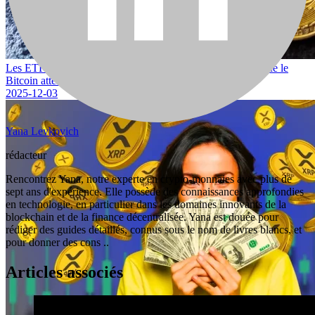
Les ETF cryptés enregistrent des milliards d’entrées alors que le
Bitcoin atteint de nouveaux sommets
2025-12-03
Yana Levkovich
rédacteur
Rencontrez Yana, notre experte en crypto-monnaies avec plus de
sept ans d'expérience. Elle possède des connaissances approfondies
en technologie, en particulier dans les domaines innovants de la
blockchain et de la finance décentralisée. Yana est douée pour
rédiger des guides détaillés, connus sous le nom de livres blancs, et
pour donner des cons ..
Articles associés