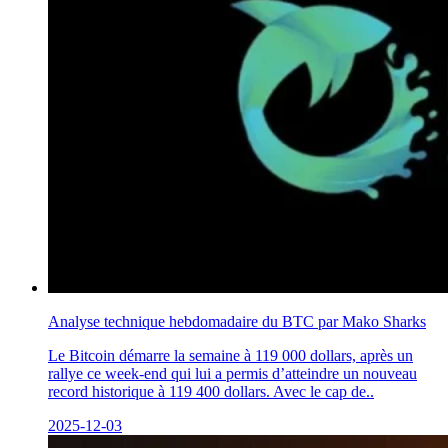
Analyse technique hebdomadaire du BTC par Mako Sharks
Le Bitcoin démarre la semaine à 119 000 dollars, après un
rallye ce week-end qui lui a permis d’atteindre un nouveau
record historique à 119 400 dollars. Avec le cap de..
2025-12-03