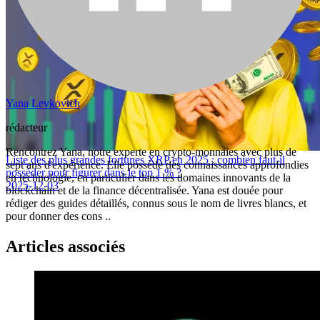
Yana Levkovich
rédacteur
Rencontrez Yana, notre experte en crypto-monnaies avec plus de
Liste des plus grandes fortunes XRP en 2025 : combien faut-il
sept ans d'expérience. Elle possède des connaissances approfondies
posséder pour figurer dans le top 1 % ?
en technologie, en particulier dans les domaines innovants de la
2025-12-03
blockchain et de la finance décentralisée. Yana est douée pour
rédiger des guides détaillés, connus sous le nom de livres blancs, et
pour donner des cons ..
Articles associés