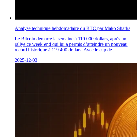
Analyse technique hebdomadaire du BTC par Mako Sharks
Le Bitcoin démarre la semaine à 119 000 dollars, après un
rallye ce week-end qui lui a permis d’atteindre un nouveau
record historique à 119 400 dollars. Avec le cap de..
2025-12-03