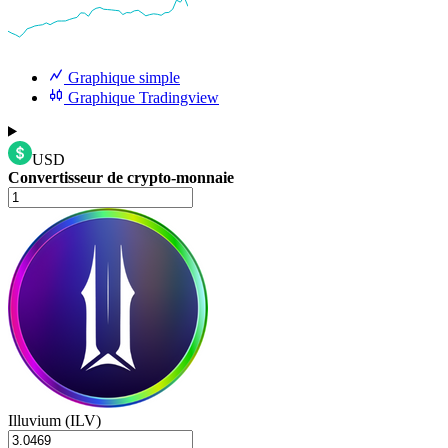
Graphique simple
Graphique Tradingview
USD
Convertisseur de crypto-monnaie
Illuvium (ILV)