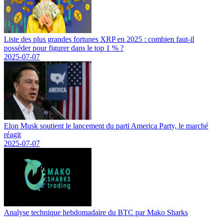
Liste des plus grandes fortunes XRP en 2025 : combien faut-il
posséder pour figurer dans le top 1 % ?
2025-07-07
Elon Musk soutient le lancement du parti America Party, le marché
réagit
2025-07-07
Analyse technique hebdomadaire du BTC par Mako Sharks