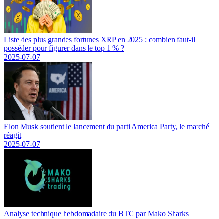
Liste des plus grandes fortunes XRP en 2025 : combien faut-il
posséder pour figurer dans le top 1 % ?
2025-07-07
Elon Musk soutient le lancement du parti America Party, le marché
réagit
2025-07-07
Analyse technique hebdomadaire du BTC par Mako Sharks