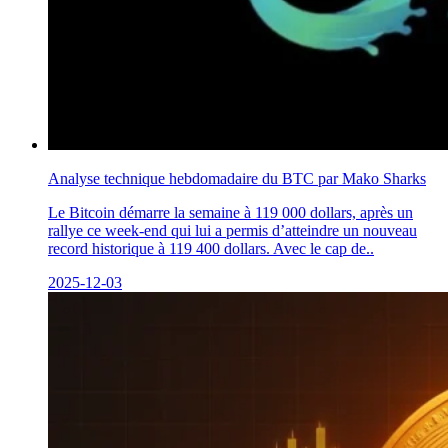
Analyse technique hebdomadaire du BTC par Mako Sharks
Le Bitcoin démarre la semaine à 119 000 dollars, après un
rallye ce week-end qui lui a permis d’atteindre un nouveau
record historique à 119 400 dollars. Avec le cap de..
2025-12-03