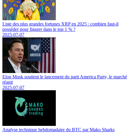
Liste des plus grandes fortunes XRP en 2025 : combien faut-il
posséder pour figurer dans le top 1 % ?
2025-07-07
Elon Musk soutient le lancement du parti America Party, le marché
réagit
2025-07-07
Analyse technique hebdomadaire du BTC par Mako Sharks