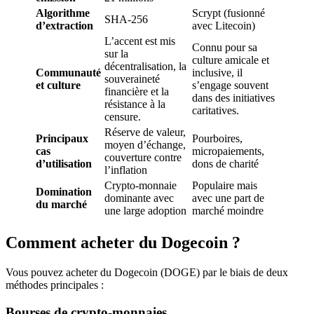
Algorithme
Scrypt (fusionné
SHA-256
d’extraction
avec Litecoin)
L’accent est mis
Connu pour sa
sur la
culture amicale et
décentralisation, la
Communauté
inclusive, il
souveraineté
et culture
s’engage souvent
financière et la
dans des initiatives
résistance à la
caritatives.
censure.
Réserve de valeur,
Principaux
Pourboires,
moyen d’échange,
cas
micropaiements,
couverture contre
d’utilisation
dons de charité
l’inflation
Crypto-monnaie
Populaire mais
Domination
dominante avec
avec une part de
du marché
une large adoption
marché moindre
Comment acheter du Dogecoin ?
Vous pouvez acheter du Dogecoin (DOGE) par le biais de deux
méthodes principales :
Bourses de crypto-monnaies