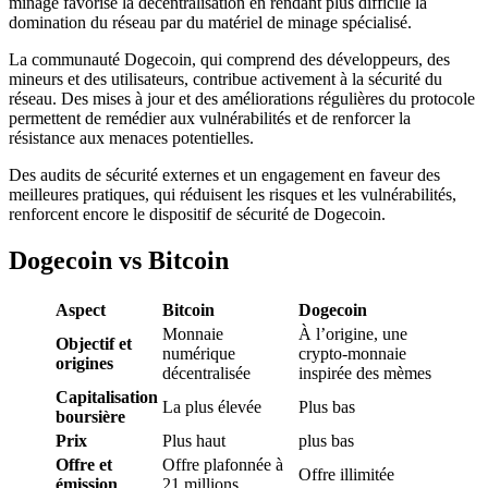
minage favorise la décentralisation en rendant plus difficile la
domination du réseau par du matériel de minage spécialisé.
La communauté Dogecoin, qui comprend des développeurs, des
mineurs et des utilisateurs, contribue activement à la sécurité du
réseau. Des mises à jour et des améliorations régulières du protocole
permettent de remédier aux vulnérabilités et de renforcer la
résistance aux menaces potentielles.
Des audits de sécurité externes et un engagement en faveur des
meilleures pratiques, qui réduisent les risques et les vulnérabilités,
renforcent encore le dispositif de sécurité de Dogecoin.
Dogecoin vs Bitcoin
Aspect
Bitcoin
Dogecoin
Monnaie
À l’origine, une
Objectif et
numérique
crypto-monnaie
origines
décentralisée
inspirée des mèmes
Capitalisation
La plus élevée
Plus bas
boursière
Prix
Plus haut
plus bas
Offre et
Offre plafonnée à
Offre illimitée
émission
21 millions