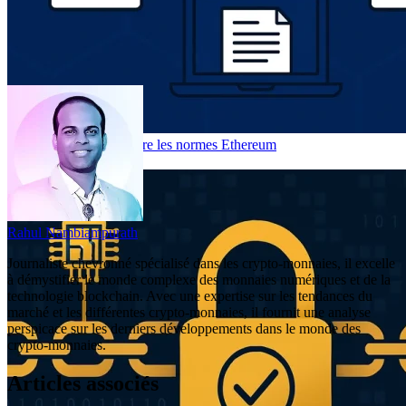
EIP et ERC : comprendre les normes Ethereum
2025-12-03
Rahul Nambiampurath
Journaliste chevronné spécialisé dans les crypto-monnaies, il excelle
à démystifier le monde complexe des monnaies numériques et de la
technologie blockchain. Avec une expertise sur les tendances du
marché et les différentes crypto-monnaies, il fournit une analyse
perspicace sur les derniers développements dans le monde des
crypto-monnaies.
Articles associés