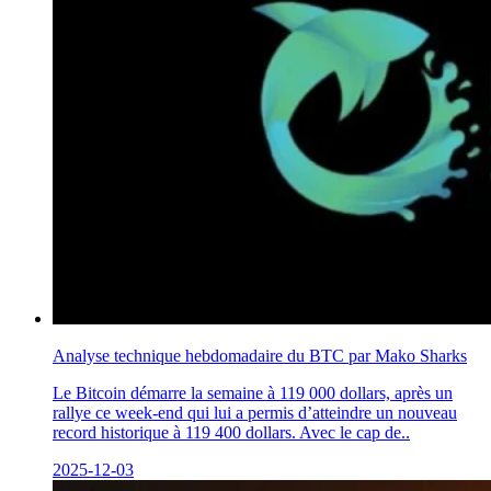
Analyse technique hebdomadaire du BTC par Mako Sharks
Le Bitcoin démarre la semaine à 119 000 dollars, après un
rallye ce week-end qui lui a permis d’atteindre un nouveau
record historique à 119 400 dollars. Avec le cap de..
2025-12-03