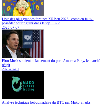
Liste des plus grandes fortunes XRP en 2025 : combien faut-il
posséder pour figurer dans le top 1 % ?
2025-07-07
Elon Musk soutient le lancement du parti America Party, le marché
réagit
2025-07-07
Analyse technique hebdomadaire du BTC par Mako Sharks